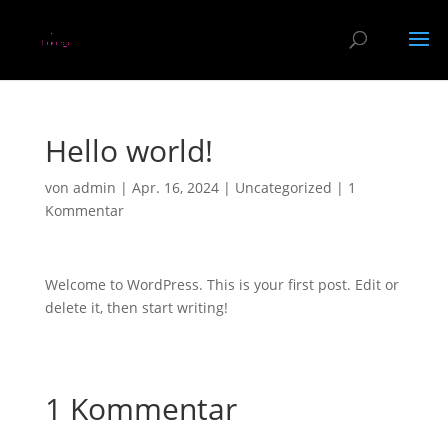
Hello world!
von
admin
|
Apr. 16, 2024
|
Uncategorized
|
1
Kommentar
Welcome to WordPress. This is your first post. Edit or
delete it, then start writing!
1 Kommentar